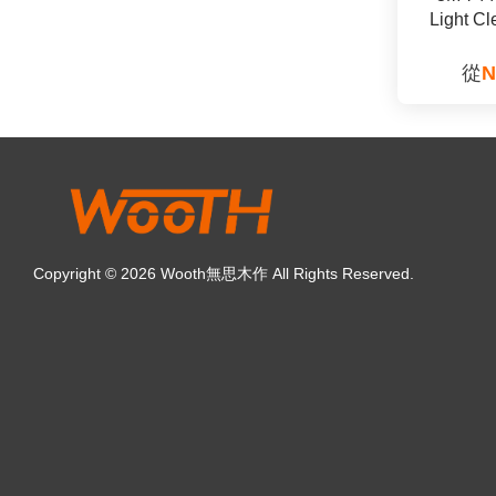
Light Cl
從
N
Copyright © 2026 Wooth無思木作 All Rights Reserved.