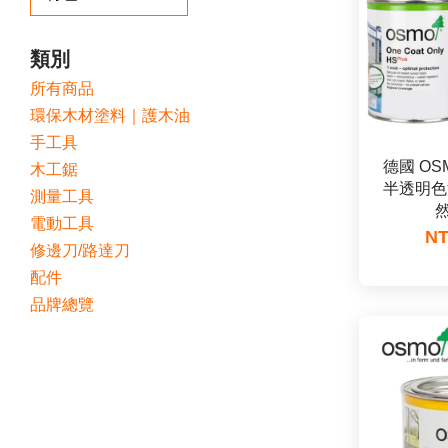
類別
所有商品
環保木材塗料｜護木油
手工具
德國 OS
木工鋸
半透明色
測量工具
電動工具
NT
修邊刀/路達刀
配件
品牌總覽