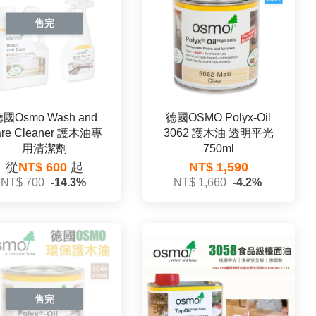
售完
國Osmo Wash and
德國OSMO Polyx-Oil
are Cleaner 護木油專
3062 護木油 透明平光
用清潔劑
750ml
從
NT$ 600
起
NT$ 1,590
NT$ 700
-14.3%
NT$ 1,660
-4.2%
售完