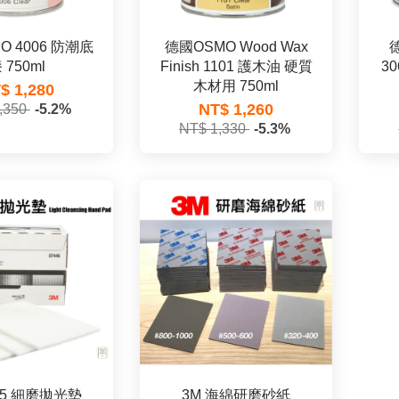
O 4006 防潮底
德國OSMO Wood Wax
德
 750ml
Finish 1101 護木油 硬質
30
木材用 750ml
$ 1,280
NT$ 1,260
,350
-5.2%
NT$ 1,330
-5.3%
445 細磨拋光墊
3M 海綿研磨砂紙