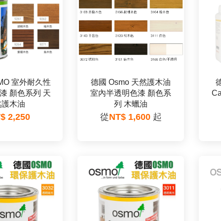
MO 室外耐久性
德國 Osmo 天然護木油
德
漆 顏色系列 天
室內半透明色漆 顏色系
C
然護木油
列 木蠟油
$ 2,250
從
NT$ 1,600
起