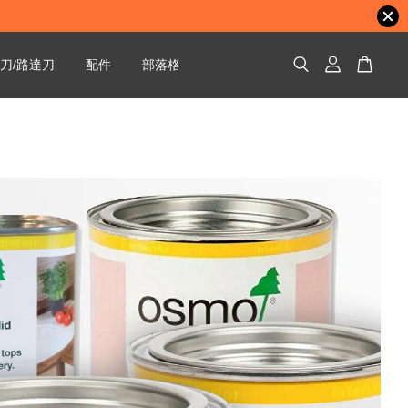
刀/路達刀
配件
部落格