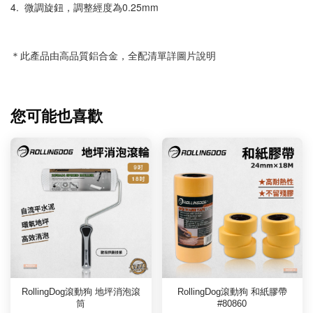
4.  微調旋鈕，調整經度為0.25mm
＊此產品由高品質鋁合金，全配清單詳圖片說明
您可能也喜歡
RollingDog滾動狗 地坪消泡滾
RollingDog滾動狗 和紙膠帶
筒
#80860