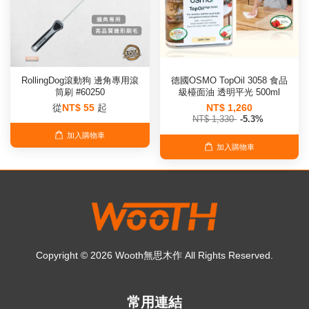
RollingDog滾動狗 邊角專用滾
德國OSMO TopOil 3058 食品
筒刷 #60250
級檯面油 透明平光 500ml
從
NT$ 55
起
NT$ 1,260
NT$ 1,330
-5.3%
加入購物車
加入購物車
Copyright © 2026 Wooth無思木作 All Rights Reserved.
常用連結