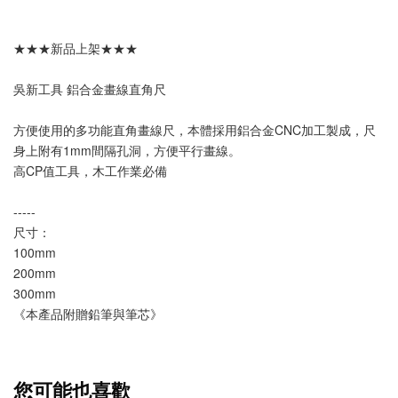
★★★新品上架★★★
吳新工具 鋁合金畫線直角尺
方便使用的多功能直角畫線尺，本體採用鋁合金CNC加工製成，尺
身上附有1mm間隔孔洞，方便平行畫線。
高CP值工具，木工作業必備
-----
尺寸：
100mm
200mm
300mm
《本產品附贈鉛筆與筆芯》
您可能也喜歡