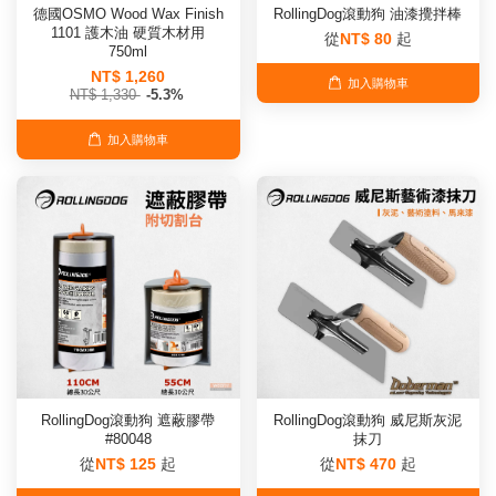
德國OSMO Wood Wax Finish
RollingDog滾動狗 油漆攪拌棒
1101 護木油 硬質木材用
從
NT$ 80
起
750ml
NT$ 1,260
加入購物車
NT$ 1,330
-5.3%
加入購物車
RollingDog滾動狗 遮蔽膠帶
RollingDog滾動狗 威尼斯灰泥
#80048
抹刀
從
NT$ 125
起
從
NT$ 470
起