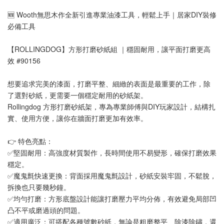
🆕 Wooth無思木作全新引進專業油漆工具，輕鬆上手｜居家DIY裝修
必備工具
【ROLLINGDOG】方形打磨砂紙組 ｜穩固耐用，讓平面打磨更高
效 #90156
想要追求完美的漆面，打磨平整、細緻的表面是最重要的工作，除
了選對砂紙，更需要一個穩定耐用的砂紙架。
Rollingdog 方形打磨砂紙架，專為專業師傅與DIY玩家設計，結構扎
實、使用方便，讓你在牆面打磨更加有效率。
👉 特色亮點：
✅堅固耐用：高強度材質製作，長時間使用不易變形，確保打磨效果
穩定。
✅魔鬼氈快速更換：背面採用魔鬼氈設計，砂紙安裝牢固，不鬆脫，
拆換也只要幾秒鐘。
✅均勻打磨：方形底盤設計能讓打磨壓力平均分佈，有效避免局部凹
凸不平或磨過頭的問題。
✅適用廣泛：可搭配各種號數砂紙，無論是粗磨整平、除漆除鏽，還