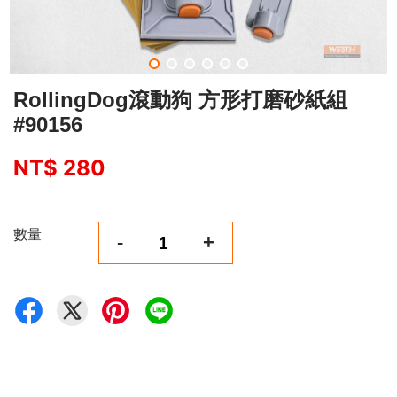
RollingDog滾動狗 方形打磨砂紙組
#90156
NT$ 280
數量
-
+